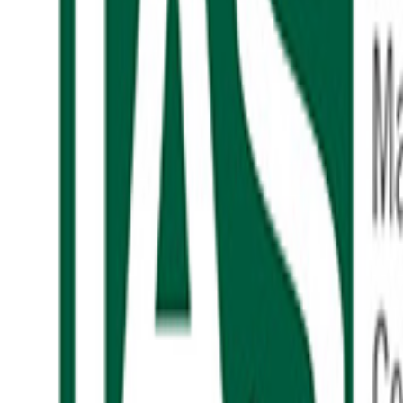
メディア掲載
NIKKEIリスキリング／日経HCラボ 4つのフィードバッ
2026.07.24
メディア掲載
ZDNET Japan 従業員エンゲージメントサービス企業ト
2026.07.13
メディア掲載
週刊BCN＋ U-ZERO、「フィードバック経営」戦略を発表 米