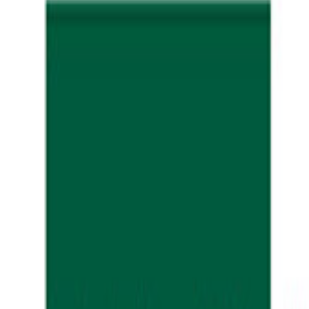
掲載媒体｜東洋経済オンライン
掲載日｜2026年6月12日
三村 真宗
著
東洋経済オンラインのキャリア・教育カテゴリに、代表取締役
INDEX
「優しい職場」なのに誰も本音を言わない
「心理的安全性」が機能しない本当の理由
「ホワイト化」で管理職が疲弊していく
ハラスメント対策やコンプライアンス向上によって生まれ
ぜ両立しないのか。「真の心理的安全性」とは何かを問い