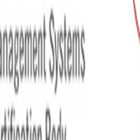
ク原則 なぜ指摘は2割、褒めるを8割とした方が効果的なのか？
ップが掲げた「フィードバック経営」とは
Smartsheetや富士通との連携にも言及