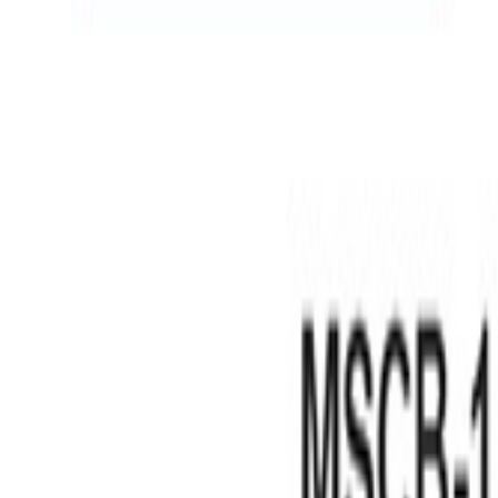
Recruit
日本のエンゲージメント改革に
ムーブメントを起こそう
私たちは、チームで協力しながら未来を切り拓く仲間を募集
あなたのスキルと情熱を存分に発揮できる環境がここにあり
採用特設サイト
お問い合わせ・資料ダウンロード
Contact
エンゲージメント向上に課題を感じている方、まずはお気軽
お問い合わせはこちら
資料ダウンロードはこちら
東京都千代田区大手町1丁目6番1号
大手町ビルヂング5階 Inspired.Lab
私たちについて